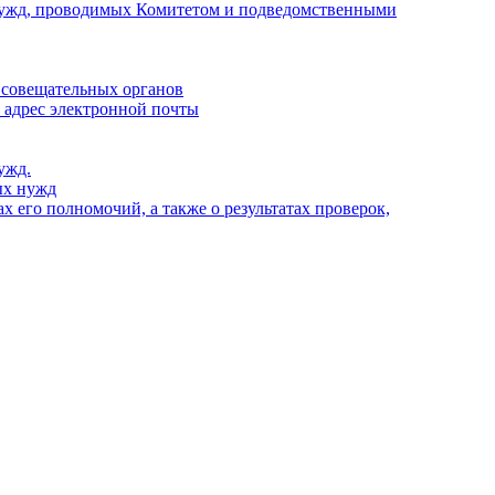
х нужд, проводимых Комитетом и подведомственными
 совещательных органов
, адрес электронной почты
ужд.
ых нужд
 его полномочий, а также о результатах проверок,