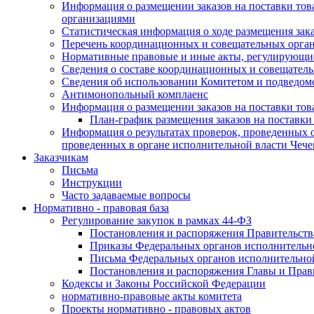
Информация о размещении заказов на поставки тов
организациями
Статистическая информация о ходе размещения зак
Перечень координационных и совещательных орган
Нормативные правовые и иные акты, регулирующие
Сведения о составе координационных и совещательн
Сведения об использовании Комитетом и подведо
Антимонопольный комплаенс
Информация о размещении заказов на поставки това
План-график размещения заказов на поставки
Информация о результатах проверок, проведенных о
проведенных в органе исполнительной власти Чеч
Заказчикам
Письма
Инструкции
Часто задаваемые вопросы
Нормативно - правовая база
Регулирование закупок в рамках 44-ФЗ
Постановления и распоряжения Правительств
Приказы Федеральных органов исполнительн
Письма Федеральных органов исполнительно
Постановления и распоряжения Главы и Прав
Кодексы и Законы Российской Федерации
нормативно-правовые акты комитета
Проекты нормативно - правовых актов