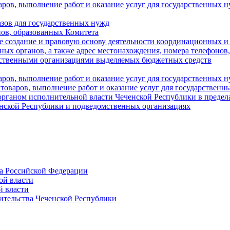
аров, выполнение работ и оказание услуг для государственны
азов для государственных нужд
ов, образованных Комитета
 создание и правовую основу деятельности координационных и
ых органов, а также адрес местонахождения, номера телефонов
мственными организациями выделяемых бюджетных средств
ров, выполнение работ и оказание услуг для государственных н
 товаров, выполнение работ и оказание услуг для государственн
рганом исполнительной власти Чеченской Республики в пределах
енской Республики и подведомственных организациях
а Российской Федерации
ой власти
й власти
ительства Чеченской Республики