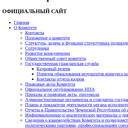
ОФИЦИАЛЬНЫЙ САЙТ
Главная
О Комитете
Контакты
Положение о комитете
Структура, задачи и функции структурных подразд
Сотрудники
Развитие конкуренции
Общественный совет комитета
Государственная гражданская служба
Кадровый резерв
Порядок обжалования результатов конкурса 
Контакты отдела кадров
Правовые акты Комитета
Официальное опубликование НПА
Приказы и правовые акты, протокола
Административные регламенты и стандарты госуда
Планы и показатели деятельности органа исполнит
Отчеты в Правительство Чеченской Республики об 
Информационные и аналитические материалы о дея
Сведения о взаимодействии Комитета и подведомс
политическими партиями, профессионалными союз