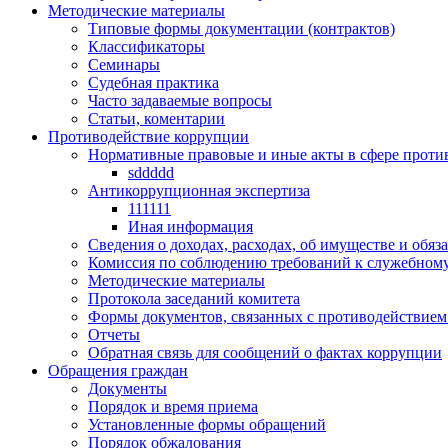
Методические материалы
Типовые формы документации (контрактов)
Классификаторы
Семинары
Судебная практика
Часто задаваемые вопросы
Статьи, коментарии
Противодействие коррупции
Нормативные правовые и иные акты в сфере проти
sddddd
Антикоррупционная экспертиза
111111
Иная информация
Сведения о доходах, расходах, об имуществе и обяз
Комиссия по соблюдению требований к служебному
Методические материалы
Протокола заседаний комитета
Формы документов, связанных с противодействием
Отчеты
Обратная связь для сообщений о фактах коррупции
Обращения граждан
Документы
Порядок и время приема
Установленные формы обращений
Порядок обжалования