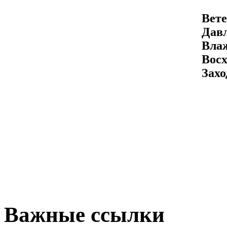
Вете
Давл
Вла
Восх
Захо
Важные ссылки