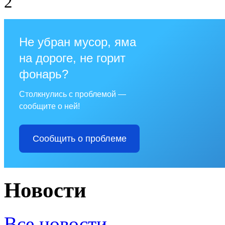
2
Не убран мусор, яма
на дороге, не горит
фонарь?
Столкнулись с проблемой —
сообщите о ней!
Сообщить о проблеме
Новости
Все новости