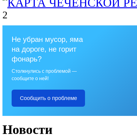
2
Не убран мусор, яма
на дороге, не горит
фонарь?
Столкнулись с проблемой —
сообщите о ней!
Сообщить о проблеме
Новости