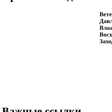
Вете
Давл
Вла
Восх
Захо
Важные ссылки